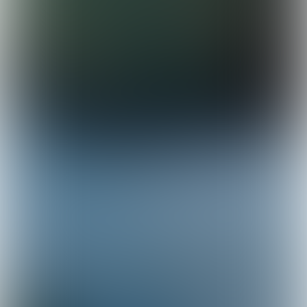
WINTER
AANTAL
2014-2015
776
2015-2016
482
2016-2017
976
2017-2018
837
2018-2019
1549
2019-2020
1044
2020-2021
1145
2021-2022
572
2022-2023
848