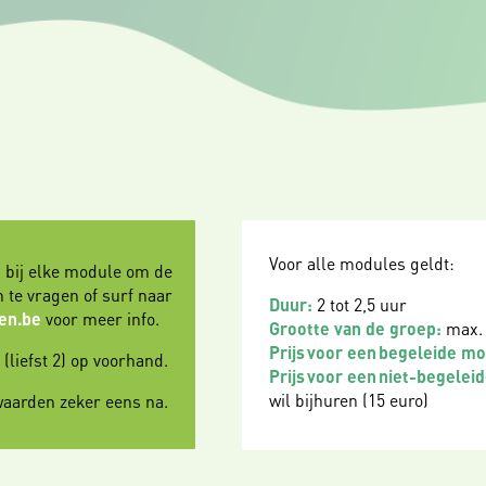
Voor alle modules geldt:
’ bij elke module om de
an te vragen of surf naar
Duur:
2 tot 2,5 uur
en.be
voor meer info.
Grootte van de groep:
max.
Prijs voor een begeleide m
liefst 2) op voorhand.
Prijs voor een niet-begelei
wil bijhuren (15 euro)
waarden zeker eens na.