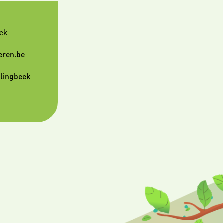
ek
eren.be
lingbeek