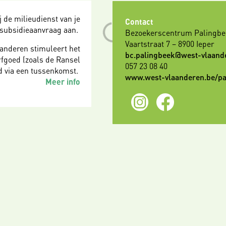
j de milieudienst van je
Contact
subsidieaanvraag aan.
Bezoekerscentrum Palingbe
Vaartstraat 7 – 8900 Ieper
anderen stimuleert het
bc.palingbeek@west-vlaand
fgoed (zoals de Ransel
057 23 08 40
nd via een tussenkomst.
www.west-vlaanderen.be/pa
Meer info