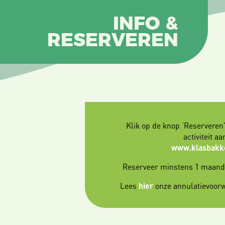
INFO &
RESERVEREN
Klik op de knop ‘Reserveren
activiteit a
www.klasbakk
Reserveer minstens 1 maand (
Lees
hier
onze annulatievoor