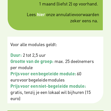
1 maand (liefst 2) op voorhand.
Lees
hier
onze annulatievoorwaarden
zeker eens na.
Voor alle modules geldt:
Duur:
2 tot 2,5 uur
Grootte van de groep:
max. 25 deelnemers
per module
Prijs voor een begeleide module:
60
euro voor begeleide modules
Prijs voor een niet-begeleide module:
gratis, tenzij je een lokaal wil bijhuren (15
euro)