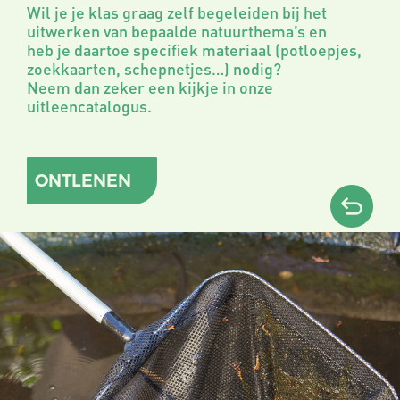
Wil je je klas graag zelf begeleiden bij het
uitwerken van bepaalde natuurthema’s en
heb je daartoe specifiek materiaal (potloepjes,
zoekkaarten, schepnetjes…) nodig?
Neem dan zeker een kijkje in onze
uitleencatalogus.
ONTLENEN