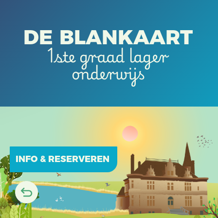
DE BLANKAART
1ste graad lager
onderwijs
INFO & RESERVEREN