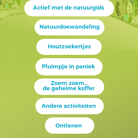
Actief met de natuurgids
Natuurdoewandeling
Houtzoekertjes
Pluimpje in paniek
Zoem zoem…
de geheime koffer
Andere activiteiten
Ontlenen