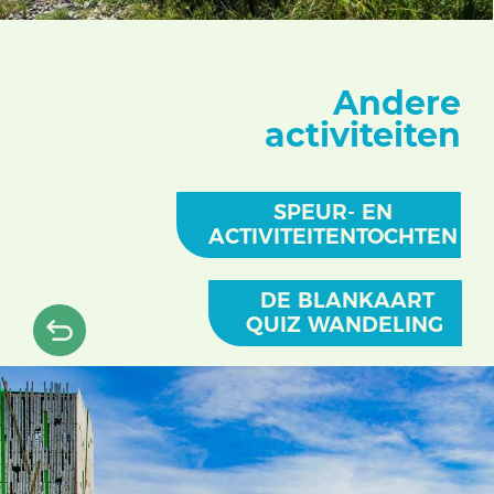
Andere
activiteiten
SPEUR- EN
ACTIVITEITENTOCHTEN
DE BLANKAART
QUIZ WANDELING