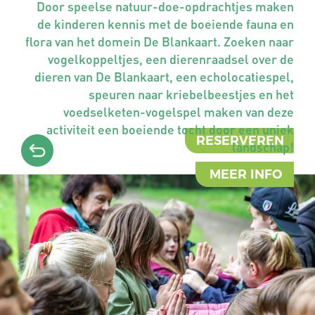
Door speelse natuur-doe-opdrachtjes maken
de kinderen kennis met de boeiende fauna en
flora van het domein De Blankaart. Zoeken naar
vogelkoppeltjes, een dierenraadsel over de
dieren van De Blankaart, een echolocatiespel,
speuren naar kriebelbeestjes en het
voedselketen-vogelspel maken van deze
activiteit een boeiende tocht door een uniek
RESERVEREN
landschap!
MEER INFO