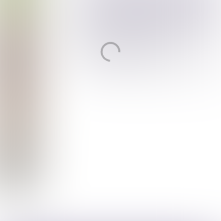
Overmaken van provinciale
belastingbestanden op vraag
van gemeenten
De Provincie deelt relevante
belastinggegevens met
gemeenten. Dit helpt hen bij het
optimaliseren van lokaal fiscaal
beleid.