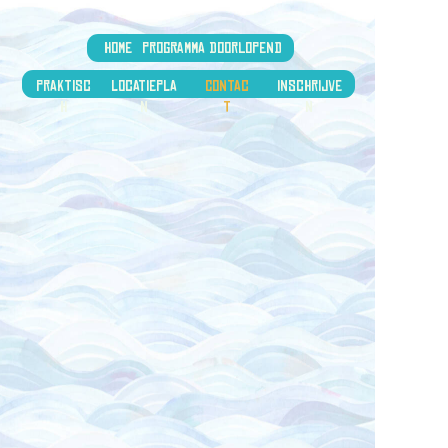
HOME
PROGRAMMA
DOORLOPEND
PRAKTISC
locatiepla
CONTAC
INSCHRIJVE
H
n
T
N