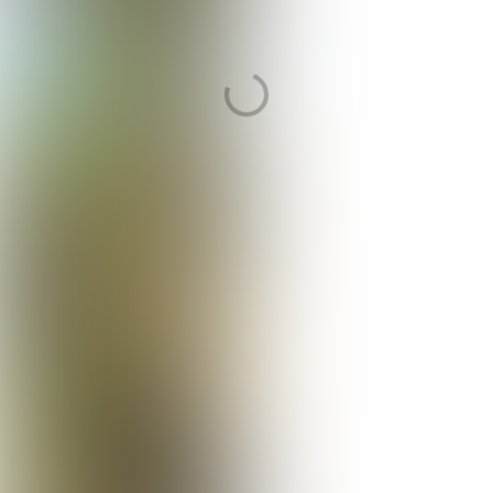
WELKOM
‘BIJ’ ONS THUIS!