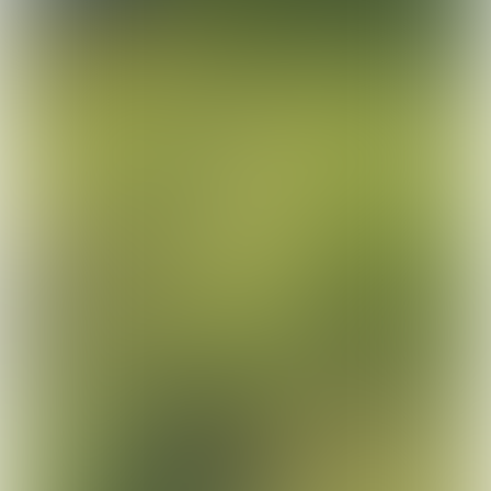
Heb je zelf een
suggestie voor zo’n
‘Groene Prikkel’ in je
gemeente? Laat het